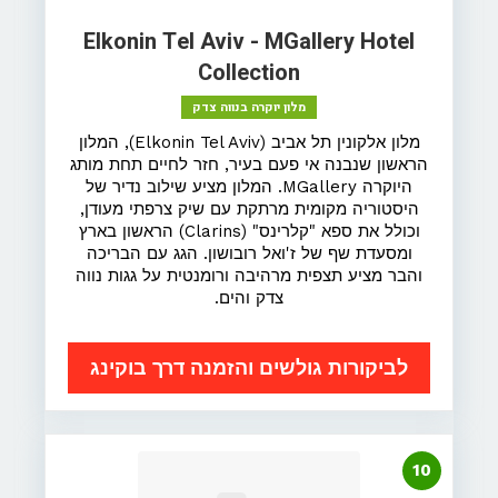
Elkonin Tel Aviv - MGallery Hotel
Collection
מלון יוקרה בנווה צדק
מלון אלקונין תל אביב (Elkonin Tel Aviv), המלון
הראשון שנבנה אי פעם בעיר, חזר לחיים תחת מותג
היוקרה MGallery. המלון מציע שילוב נדיר של
היסטוריה מקומית מרתקת עם שיק צרפתי מעודן,
וכולל את ספא "קלרינס" (Clarins) הראשון בארץ
ומסעדת שף של ז'ואל רובושון. הגג עם הבריכה
והבר מציע תצפית מרהיבה ורומנטית על גגות נווה
צדק והים.
לביקורות גולשים והזמנה דרך בוקינג
10