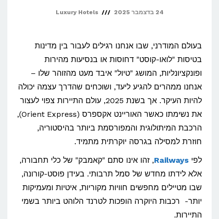
24 בדצמבר 2025
Luxury Hotels
בעולם המודרני, שבו אנחנו רגילים לעבור בין מדינות
בטיסות "לואו-קוסט" דחוסות או בנסיעות מהירות
ופונקציונליות, המושג "טיול" איבד מעט מהזוהר שלו –
אנחנו ממהרים להגיע ליעד, ושוכחים שהדרך עצמה יכולה
להיות העיקר. אך בשנת 2025, עולם התיירות צפוי לעצור
את נשימתו כאשר האוריינט אקספרס (Orient Express),
הרכבת המיתולוגית והמפורסמת ביותר בהיסטוריה,
חוזרת למסילה בגרסה יוקרתית מתמיד.
לפי
Railways
, זהו אינו סתם "קאמבק" של כלי תחבורה,
אלא לידתו מחדש של סמל תרבותי. בעידן פוסט-קורונה,
שבו מטיילים מחפשים חוויות מקוריות, איטיות ומעמיקות
יותר- רכבות היוקרה הופכות לטרנד הלוהט ביותר בשמי
התיירות.