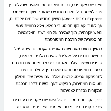
האוריינט אקספרס, רכבת היוקרה המיתולוגית שפעלה בין
פריז לאיסטנבול, נולדת מחדש כשמותג היוקרה Orient
Express (מבית Accor) משיק מחדש שירותים יוקרתיים,
אך לאו דווקא בקו ההיסטורי המלא, אלא כחוויית פנאי
ונופש יוקרתית, תוך שמירה על המורשת והאלגנטיות
ההיסטורית של הרכבת המפורסמת.
במשך כמעט מאה שנה האוריינט אקספרס הייתה "מלון
חמישה כוכבים על גלגלים" שאירח מלכים, מרגלים,
סופרים ועשירי עולם. אגתה כריסטי הנציחה את הרכבת
בספרה המפורסם והשם שלה הפך למילה נרדפת
להרפתקה אריסטוקרטית. אולם, עם עליית עידן הסילון
והטיסות המהירות, הביקוש דעך ובשנת 1977 הרכבת
המקורית נסגרה לצמיתות.
כיום, הקרונות המקוריים של האוריינט אקספרס עוברים
שחזור קפדני בידי מיטב האומנים הצרפתים. המטרה