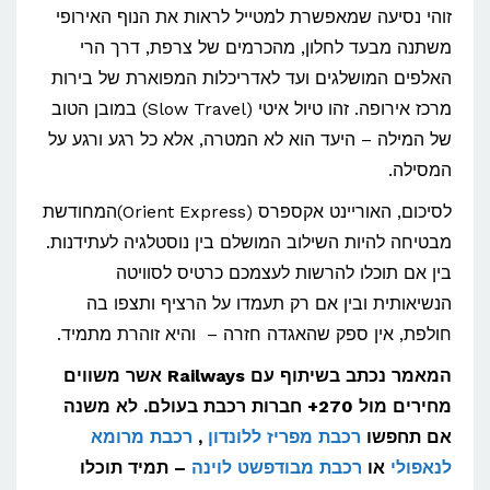
זוהי נסיעה שמאפשרת למטייל לראות את הנוף האירופי
משתנה מבעד לחלון, מהכרמים של צרפת, דרך הרי
האלפים המושלגים ועד לאדריכלות המפוארת של בירות
מרכז אירופה. זהו טיול איטי (Slow Travel) במובן הטוב
של המילה – היעד הוא לא המטרה, אלא כל רגע ורגע על
המסילה.
לסיכום, האוריינט אקספרס (Orient Express)המחודשת
מבטיחה להיות השילוב המושלם בין נוסטלגיה לעתידנות.
בין אם תוכלו להרשות לעצמכם כרטיס לסוויטה
הנשיאותית ובין אם רק תעמדו על הרציף ותצפו בה
חולפת, אין ספק שהאגדה חזרה – והיא זוהרת מתמיד.
המאמר נכתב בשיתוף עם Railways אשר משווים
מחירים מול 270+ חברות רכבת בעולם. לא משנה
אם תחפשו
רכבת מפריז ללונדון
,
רכבת מרומא
לנאפולי
או
רכבת מבודפשט לוינה
– תמיד תוכלו